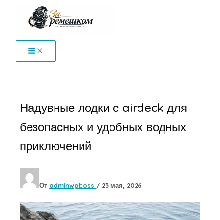
Перейти
к
содержимому
Надувные лодки с airdeck для
безопасных и удобных водных
приключений
От
adminwpboss
/
23 мая, 2026