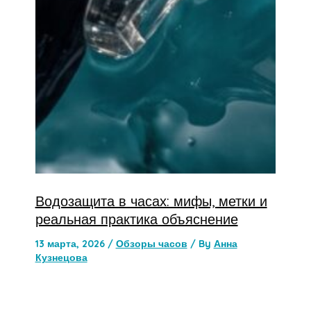
Водозащита в часах: мифы, метки и
реальная практика объяснение
13 марта, 2026
/
Обзоры часов
/ By
Анна
Кузнецова