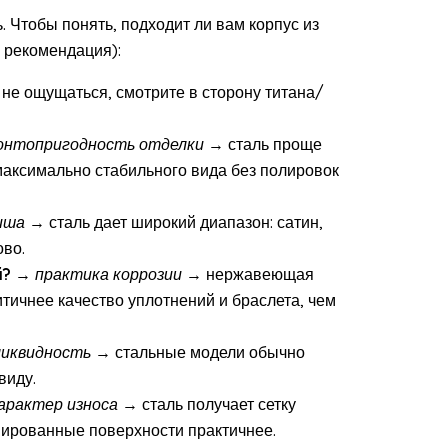
. Чтобы понять, подходит ли вам корпус из
 рекомендация):
не ощущаться, смотрите в сторону титана/
онтопригодность отделки
→ сталь проще
максимально стабильного вида без полировок
иша
→ сталь дает широкий диапазон: сатин,
ово.
й?
→
практика коррозии
→ нержавеющая
тичнее качество уплотнений и браслета, чем
ликвидность
→ стальные модели обычно
виду.
арактер износа
→ сталь получает сетку
нированные поверхности практичнее.