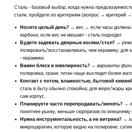
Сталь - базовый выбор, когда нужна предсказуемость
стали, пройдите по критериям (вопрос → критерий →
Носите целый день?
→
вес
→ если часы должны 
карбона; если вес не мешает - сталь подходит.
Будете задевать дверные косяки/стол?
→
рем
полировать/восстанавливать, чем керамику; для 
- керамика.
Важен блеск и ювелирность?
→
варианты фин
полировка, грани; титан чаще выглядит более мат
Контакт с потом, влажностью, бытовой химие
сталь в быту обычно спокойна; для моря/жары кри
сам корпус.
Планируете часто перепродавать/менять?
→
понятнее рынку, меньше сюрпризов по внешнему 
Нужна инструментальность, а не витрина?
→
х
микроцарапин, которую видно на полировке; сати